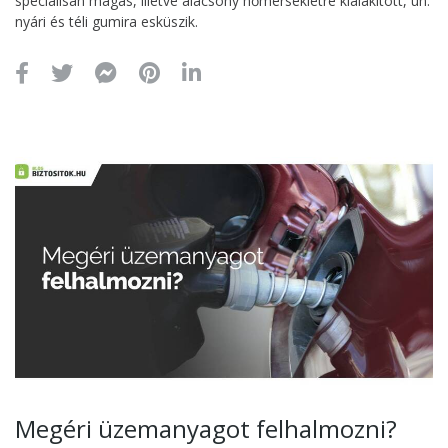
speciálisan magas, illetve alacsony hőmérsékletre kialakított, ún.
nyári és téli gumira esküszik.
Megéri üzemanyagot felhalmozni?