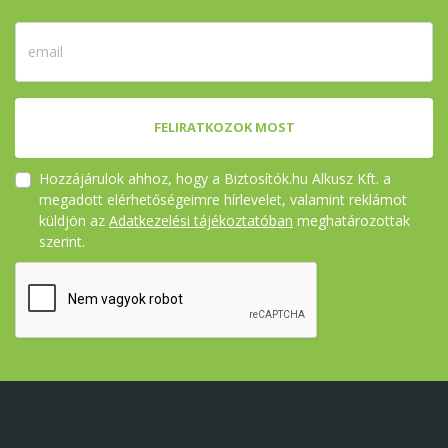
FELIRATKOZOK MOST
Hozzájárulok ahhoz, hogy a Biztosítók.hu Alkusz Kft. a
megadott elérhetőségeimre hírlevelet, valamint reklámot
küldjön az
Adatkezelési tájékoztatóban
meghatározottak
szerint.