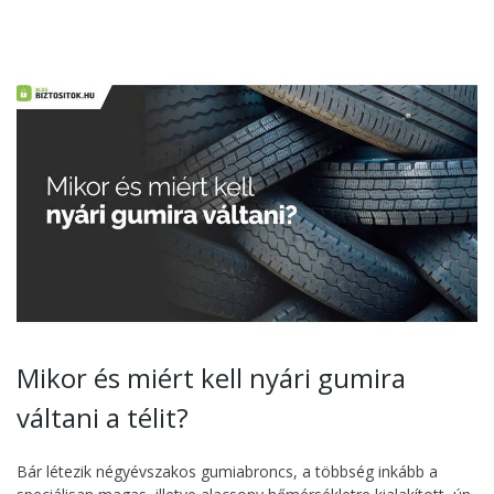
Mikor és miért kell nyári gumira
váltani a télit?
Bár létezik négyévszakos gumiabroncs, a többség inkább a