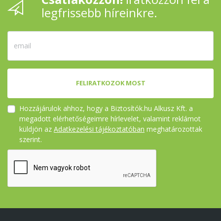
legfrissebb híreinkre.
FELIRATKOZOK MOST
Hozzájárulok ahhoz, hogy a Biztosítók.hu Alkusz Kft. a
megadott elérhetőségeimre hírlevelet, valamint reklámot
küldjön az
Adatkezelési tájékoztatóban
meghatározottak
szerint.