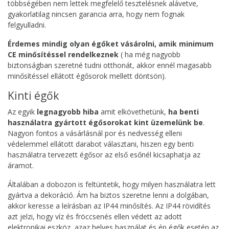
többségében nem lettek megfelelő tesztelésnek alávetve,
gyakorlatilag nincsen garancia arra, hogy nem fognak
felgyulladni.
Érdemes mindig olyan égőket vásárolni, amik minimum
CE minősítéssel rendelkeznek
( ha még nagyobb
biztonságban szeretné tudni otthonát, akkor ennél magasabb
minősítéssel ellátott égősorok mellett döntsön).
Kinti égők
Az egyik
legnagyobb hiba
amit elkövethetünk,
ha benti
használatra gyártott égősorokat kint üzemelünk be
.
Nagyon fontos a vásárlásnál por és nedvesség elleni
védelemmel ellátott darabot választani, hiszen egy benti
használatra tervezett égősor az első esőnél kicsaphatja az
áramot.
Általában a dobozon is feltüntetik, hogy milyen használatra lett
gyártva a dekoráció. Ám ha biztos szeretne lenni a dolgában,
akkor keresse a leírásban az IP44 minősítés. Az IP44 rövidítés
azt jelzi, hogy víz és fröccsenés ellen védett az adott
elektronikai eszköz, azaz helyes használat és ép égők esetén az