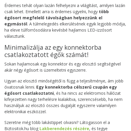
Érdemes tehát olyan lazán felhelyezni a világítást, amilyen lazán
csak lehet. Emellett arra is érdemes ügyelni, hogy
több
égősort megfelelő távolságban helyezzünk el
egymástól
. A túlmelegedés elkerülésének egyik legjobb módja,
ha eleve túlforrósodásra kevésbé hajlamos LED-izzósort
választunk.
Minimalizálja az egy konnektorba
csatlakoztatott égők számát!
Sokan hajlamosak egy konnektor és egy elosztó segítségével
akár négy égősort is üzemeltetni egyszerre.
Ugyan az elosztó minőségétől is függ a teljesítménye, ám jobb
óvatosnak lenni.
Egy konnektorba célszerű csupán egy
égősort csatlakoztatni
, és ha nincs az elektromos hálózat
kifejezetten nagy terhelésre kialakítva, szerencsésebb, ha nem
használjuk az elosztó összes dugalját egyszerre valamilyen
elektronikai eszközzel.
Szeretne még több lakástippet olvasni? Látogasson el a
Biztositok.hu blog
Lakberendezés részére
, és tegye