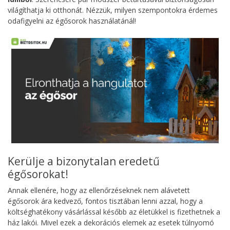
világíthatja ki otthonát. Nézzük, milyen szempontokra érdemes
odafigyelni az égősorok használatánál!
Kerülje a bizonytalan eredetű
égősorokat!
Annak ellenére, hogy az ellenőrzéseknek nem alávetett
égősorok ára kedvező, fontos tisztában lenni azzal, hogy a
költséghatékony vásárlással később az életükkel is fizethetnek a
ház lakói. Mivel ezek a dekorációs elemek az esetek túlnyomó