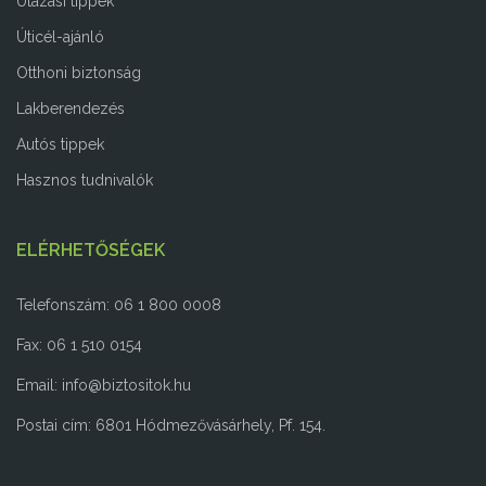
Utazási tippek
Úticél-ajánló
Otthoni biztonság
Lakberendezés
Autós tippek
Hasznos tudnivalók
ELÉRHETŐSÉGEK
Telefonszám: 06 1 800 0008
Fax: 06 1 510 0154
Email:
info@biztositok.hu
Postai cím: 6801 Hódmezővásárhely, Pf. 154.