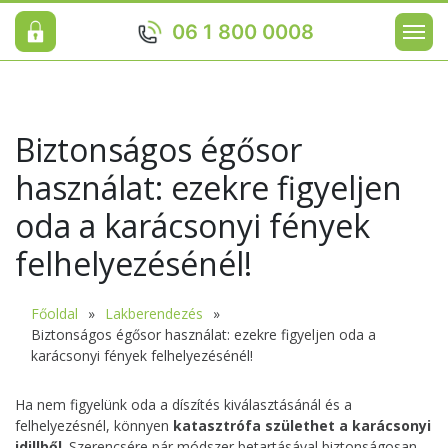
06 1 800 0008
Biztonságos égősor
használat: ezekre figyeljen
oda a karácsonyi fények
felhelyezésénél!
Főoldal
Lakberendezés
Biztonságos égősor használat: ezekre figyeljen oda a
karácsonyi fények felhelyezésénél!
Ha nem figyelünk oda a díszítés kiválasztásánál és a
felhelyezésnél, könnyen
katasztrófa születhet a karácsonyi
idillből
. Szerencsére pár módszer betartásával biztonságosan