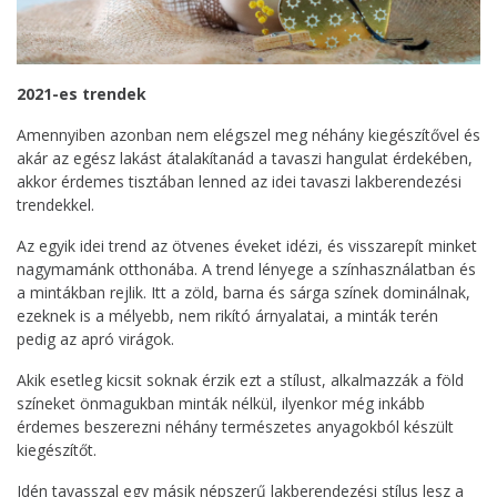
2021-es trendek
Amennyiben azonban nem elégszel meg néhány kiegészítővel és
akár az egész lakást átalakítanád a tavaszi hangulat érdekében,
akkor érdemes tisztában lenned az idei tavaszi lakberendezési
trendekkel.
Az egyik idei trend az ötvenes éveket idézi, és visszarepít minket
nagymamánk otthonába. A trend lényege a színhasználatban és
a mintákban rejlik. Itt a zöld, barna és sárga színek dominálnak,
ezeknek is a mélyebb, nem rikító árnyalatai, a minták terén
pedig az apró virágok.
Akik esetleg kicsit soknak érzik ezt a stílust, alkalmazzák a föld
színeket önmagukban minták nélkül, ilyenkor még inkább
érdemes beszerezni néhány természetes anyagokból készült
kiegészítőt.
Idén tavasszal egy másik népszerű lakberendezési stílus lesz a