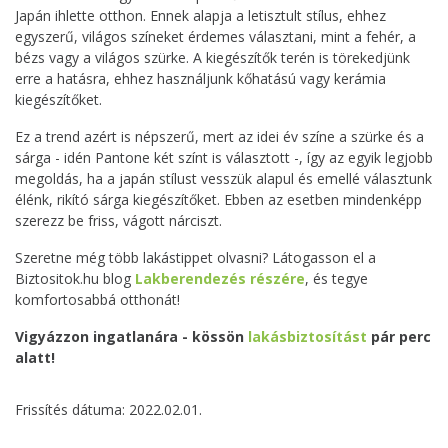
Japán ihlette otthon. Ennek alapja a letisztult stílus, ehhez
egyszerű, világos színeket érdemes választani, mint a fehér, a
bézs vagy a világos szürke. A kiegészítők terén is törekedjünk
erre a hatásra, ehhez használjunk kőhatású vagy kerámia
kiegészítőket.
Ez a trend azért is népszerű, mert az idei év színe a szürke és a
sárga - idén Pantone két színt is választott -, így az egyik legjobb
megoldás, ha a japán stílust vesszük alapul és emellé választunk
élénk, rikító sárga kiegészítőket. Ebben az esetben mindenképp
szerezz be friss, vágott nárciszt.
Szeretne még több lakástippet olvasni? Látogasson el a
Biztositok.hu blog
Lakberendezés részére
, és tegye
komfortosabbá otthonát!
Vigyázzon ingatlanára - kössön
lakásbiztosítást
pár perc
alatt!
Frissítés dátuma: 2022.02.01.