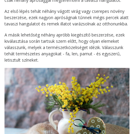
csak néhány aprósággal megteremteni a tavaszi hangulatot.
Az első lépés tehát néhány vágott virág vagy cserepes növény
beszerzése, ezek nagyon apróságnak tűnnek mégis percek alatt
tavaszi hangulatot és remek illatot varázsolnak az otthonunkba.
A másik lehetőség néhány apróbb kiegészítő beszerzése, ezek
kiválasztása során tartsuk szem előtt, hogy olyan elemeket
válasszunk, melyek a természetközeliséget idézik. Válasszunk
tehát természetes anyagokat - fa, len, pamut - és egyszerű,
letisztult színeket.