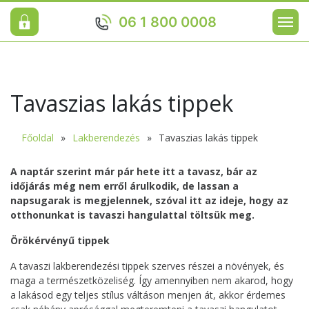
06 1 800 0008
Tavaszias lakás tippek
Főoldal
Lakberendezés
Tavaszias lakás tippek
A naptár szerint már pár hete itt a tavasz, bár az
időjárás még nem erről árulkodik, de lassan a
napsugarak is megjelennek, szóval itt az ideje, hogy az
otthonunkat is tavaszi hangulattal töltsük meg.
Örökérvényű tippek
A tavaszi lakberendezési tippek szerves részei a növények, és
maga a természetközeliség. Így amennyiben nem akarod, hogy
a lakásod egy teljes stílus váltáson menjen át, akkor érdemes