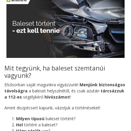
Mit tegyünk, ha baleset szemtanúi
vagyunk?
Elsősorban saját magunkra vigyázzunk!
Menjünk biztonságos
távolságra
a baleset helyszínétől, és csak azután
tárcsázzuk
a 112-es
segélykérő
hívószámot!
Amint diszpécsert kapunk, vázoljuk a történéseket!
Milyen típusú
baleset történt?
Hol
történt a baleset?
Hány sérült
van?