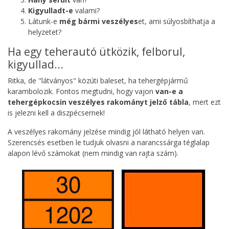
Kigyulladt-e
valami?
Látunk-e
még bármi veszélyes
et, ami súlyosbíthatja a
helyzetet?
Ha egy teherautó ütközik, felborul,
kigyullad...
Ritka, de "látványos" közúti baleset, ha tehergépjármű
karambolozik. Fontos megtudni, hogy vajon
van-e a
tehergépkocsin veszélyes rakományt jelző tábla
, mert ezt
is jelezni kell a diszpécsernek!
A veszélyes rakomány jelzése mindig jól látható helyen van.
Szerencsés esetben le tudjuk olvasni a narancssárga téglalap
alapon lévő számokat (nem mindig van rajta szám).