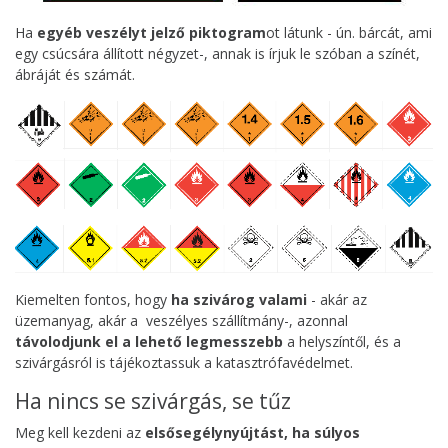
Ha
egyéb veszélyt jelző piktogram
ot látunk - ún. bárcát, ami
egy csúcsára állított négyzet-, annak is írjuk le szóban a színét,
ábráját és számát.
Kiemelten fontos, hogy
ha szivárog valami
- akár az
üzemanyag, akár a veszélyes szállítmány-, azonnal
távolodjunk el a lehető legmesszebb
a helyszíntől, és a
szivárgásról is tájékoztassuk a katasztrófavédelmet.
Ha nincs se szivárgás, se tűz
Meg kell kezdeni az
elsősegélynyújtást, ha súlyos