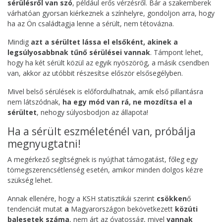
sérülésről van szó
, például erős vérzésről. Bár a szakemberek
várhatóan gyorsan kiérkeznek a színhelyre, gondoljon arra, hogy
ha az Ön családtagja lenne a sérült, nem tétovázna.
Mindig
azt a sérültet lássa el elsőként, akinek a
legsúlyosabbnak tűnő sérülései vannak
. Támpont lehet,
hogy ha két sérült közül az egyik nyöszörög, a másik csendben
van, akkor az utóbbit részesítse először elsősegélyben.
Mivel belső sérülések is előfordulhatnak, amik első pillantásra
nem látszódnak,
ha egy mód van rá, ne mozdítsa el a
sérültet
, nehogy súlyosbodjon az állapota!
Ha a sérült eszméleténél van, próbálja
megnyugtatni!
A megérkező segítségnek is nyújthat támogatást, főleg egy
tömegszerencsétlenség esetén, amikor minden dolgos kézre
szükség lehet.
Annak ellenére, hogy a KSH statisztikái szerint
csökken
ő
tendenciát mutat
a
Magyarországon bekövetkezett
közúti
balesetek száma
, nem árt az óvatosság, mivel
vannak