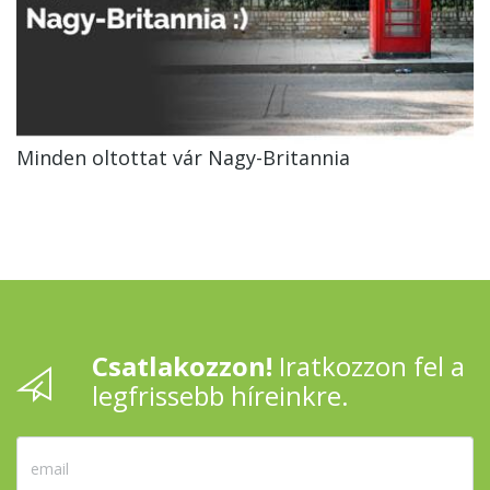
Minden oltottat vár Nagy-Britannia
Csatlakozzon!
Iratkozzon fel a
legfrissebb híreinkre.