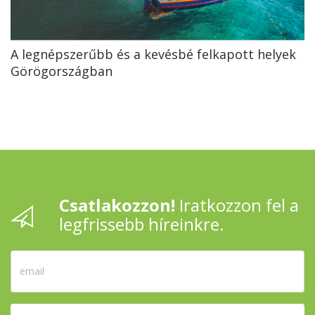
A legnépszerűbb és a kevésbé felkapott helyek
Görögországban
Csatlakozzon!
Iratkozzon fel a
legfrissebb híreinkre.