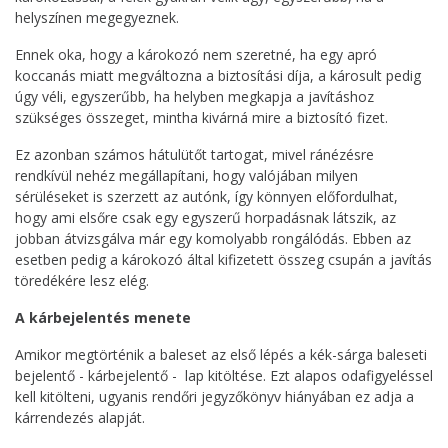
helyszínen megegyeznek.
Ennek oka, hogy a károkozó nem szeretné, ha egy apró
koccanás miatt megváltozna a biztosítási díja, a károsult pedig
úgy véli, egyszerűbb, ha helyben megkapja a javításhoz
szükséges összeget, mintha kivárná mire a biztosító fizet.
Ez azonban számos hátulütőt tartogat, mivel ránézésre
rendkívül nehéz megállapítani, hogy valójában milyen
sérüléseket is szerzett az autónk, így könnyen előfordulhat,
hogy ami elsőre csak egy egyszerű horpadásnak látszik, az
jobban átvizsgálva már egy komolyabb rongálódás. Ebben az
esetben pedig a károkozó által kifizetett összeg csupán a javítás
töredékére lesz elég.
A kárbejelentés menete
Amikor megtörténik a baleset az első lépés a kék-sárga baleseti
bejelentő - kárbejelentő - lap kitöltése. Ezt alapos odafigyeléssel
kell kitölteni, ugyanis rendőri jegyzőkönyv hiányában ez adja a
kárrendezés alapját.