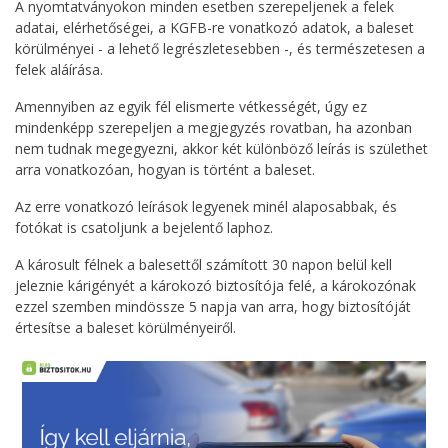
A nyomtatványokon minden esetben szerepeljenek a felek
adatai, elérhetőségei, a KGFB-re vonatkozó adatok, a baleset
körülményei - a lehető legrészletesebben -, és természetesen a
felek aláírása.
Amennyiben az egyik fél elismerte vétkességét, úgy ez
mindenképp szerepeljen a megjegyzés rovatban, ha azonban
nem tudnak megegyezni, akkor két különböző leírás is születhet
arra vonatkozóan, hogyan is történt a baleset.
Az erre vonatkozó leírások legyenek minél alaposabbak, és
fotókat is csatoljunk a bejelentő laphoz.
A károsult félnek a balesettől számított 30 napon belül kell
jeleznie kárigényét a károkozó biztosítója felé, a károkozónak
ezzel szemben mindössze 5 napja van arra, hogy biztosítóját
értesítse a baleset körülményeiről.