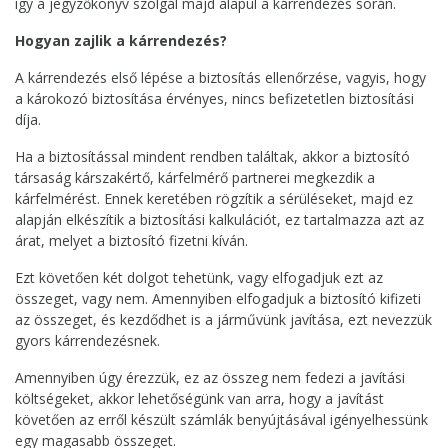
így a jegyzőkönyv szolgál majd alapul a kárrendezés során.
Hogyan zajlik a kárrendezés?
A kárrendezés első lépése a biztosítás ellenőrzése, vagyis, hogy
a károkozó biztosítása érvényes, nincs befizetetlen biztosítási
díja.
Ha a biztosítással mindent rendben találtak, akkor a biztosító
társaság kárszakértő, kárfelmérő partnerei megkezdik a
kárfelmérést. Ennek keretében rögzítik a sérüléseket, majd ez
alapján elkészítik a biztosítási kalkulációt, ez tartalmazza azt az
árat, melyet a biztosító fizetni kíván.
Ezt követően két dolgot tehetünk, vagy elfogadjuk ezt az
összeget, vagy nem. Amennyiben elfogadjuk a biztosító kifizeti
az összeget, és kezdődhet is a járművünk javítása, ezt nevezzük
gyors kárrendezésnek.
Amennyiben úgy érezzük, ez az összeg nem fedezi a javítási
költségeket, akkor lehetőségünk van arra, hogy a javítást
követően az erről készült számlák benyújtásával igényelhessünk
egy magasabb összeget.