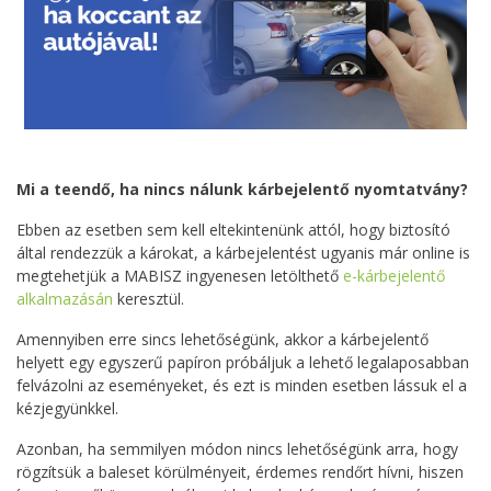
Mi a teendő, ha nincs nálunk kárbejelentő nyomtatvány?
Ebben az esetben sem kell eltekintenünk attól, hogy biztosító
által rendezzük a károkat, a kárbejelentést ugyanis már online is
megtehetjük a MABISZ ingyenesen letölthető
e-kárbejelentő
alkalmazásán
keresztül.
Amennyiben erre sincs lehetőségünk, akkor a kárbejelentő
helyett egy egyszerű papíron próbáljuk a lehető legalaposabban
felvázolni az eseményeket, és ezt is minden esetben lássuk el a
kézjegyünkkel.
Azonban, ha semmilyen módon nincs lehetőségünk arra, hogy
rögzítsük a baleset körülményeit, érdemes rendőrt hívni, hiszen