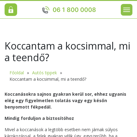
06 1 800 0008
Koccantam a kocsimmal, mi
a teendő?
Főoldal
Autós tippek
Koccantam a kocsimmal, mi a teendő?
Koccanásokra sajnos gyakran kerül sor, ehhez ugyanis
elég egy figyelmetlen tolatás vagy egy későn
benyomott fékpedál.
Mindig forduljon a biztosítóhoz
Mivel a koccanások a legtöbb esetben nem járnak súlyos
károkozással, a felek gyakran vélik úgy, egyszerűbb, ha a