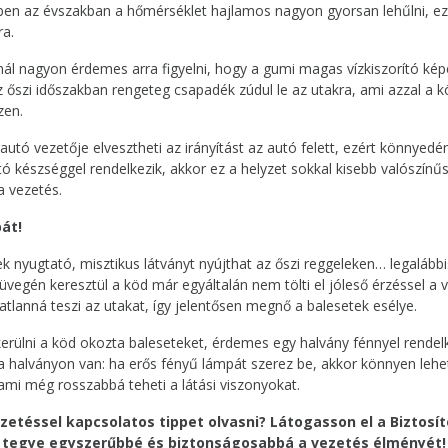
ben az évszakban a hőmérséklet hajlamos nagyon gyorsan lehűlni, ez
ra.
ánál nagyon érdemes arra figyelni, hogy a gumi magas vízkiszorító ké
 őszi időszakban rengeteg csapadék zúdul le az utakra, ami azzal a 
zen.
utó vezetője elvesztheti az irányítást az autó felett, ezért könnyedén
tó készséggel rendelkezik, akkor ez a helyzet sokkal kisebb valószínűs
a vezetés.
át!
 nyugtató, misztikus látványt nyújthat az őszi reggeleken… legalábbi
 üvegén keresztül a köd már egyáltalán nem tölti el jóleső érzéssel a 
atlanná teszi az utakat, így jelentősen megnő a balesetek esélye.
erülni a köd okozta baleseteket, érdemes egy halvány fénnyel rende
a halványon van: ha erős fényű lámpát szerez be, akkor könnyen lehe
 ami még rosszabbá teheti a látási viszonyokat.
etéssel kapcsolatos tippet olvasni? Látogasson el a Biztosí
s tegye egyszerűbbé és biztonságosabbá a vezetés élményét! 