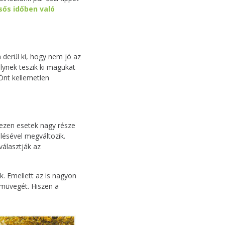
ős időben való
 derül ki, hogy nem jó az
lynek teszik ki magukat
Önt kellemetlen
 ezen esetek nagy része
űlésével megváltozik.
választják az
. Emellett az is nagyon
emüvegét. Hiszen a