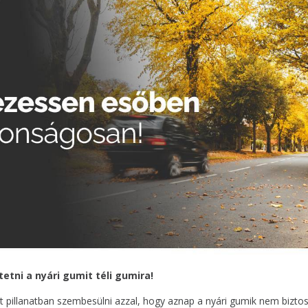
tetni a nyári gumit téli gumira!
pillanatban szembesülni azzal, hogy aznap a nyári gumik nem biztos, 