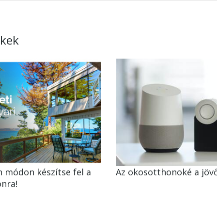
kkek
n módon készítse fel a
Az okosotthonoké a jövő
onra!