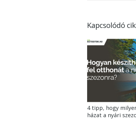
Kapcsolódó ci
4 tipp, hogy milye
házat a nyári szez