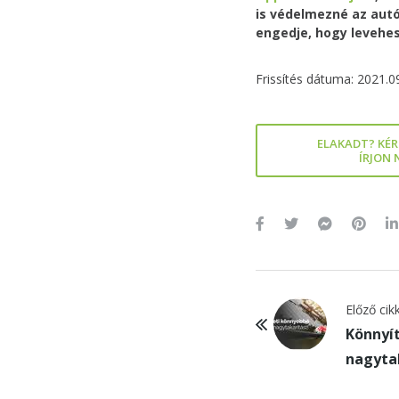
is védelmezné az aut
engedje, hogy levehes
Frissítés dátuma: 2021.0
ELAKADT? KÉR
ÍRJON
Előző cik
Könnyí
nagytak