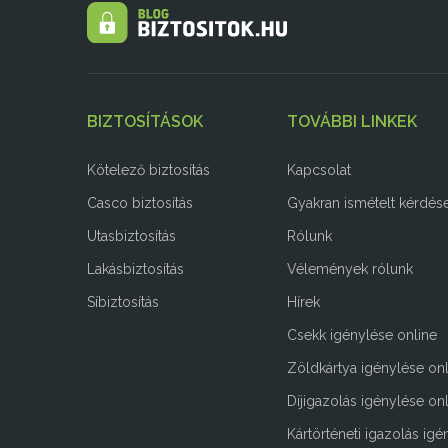
BIZTOSÍTÁSOK
TOVÁBBI LINKEK
Kötelező biztosítás
Kapcsolat
Casco biztosítás
Gyakran ismételt kérdés
Utasbiztosítás
Rólunk
Lakásbiztosítás
Vélemények rólunk
Síbiztosítás
Hírek
Csekk igénylése online
Zöldkártya igénylése onl
Díjigazolás igénylése on
Kártörténeti igazolás igé