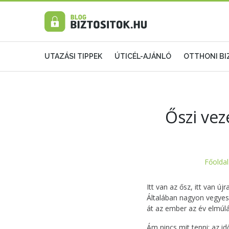
UTAZÁSI TIPPEK
ÚTICÉL-AJÁNLÓ
OTTHONI B
Őszi vez
Főoldal
Itt van az ősz, itt van új
Általában nagyon vegyes 
át az ember az év elmúlá
Ám nincs mit tenni: az id