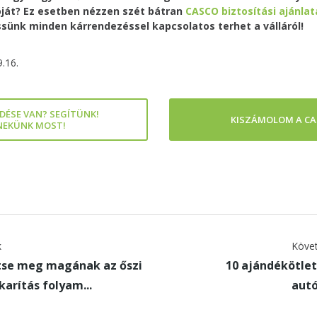
óját? Ez esetben nézzen szét bátran
CASCO biztosítási ajánlat
sünk minden kárrendezéssel kapcsolatos terhet a válláról!
9.16.
DÉSE VAN? SEGÍTÜNK!
KISZÁMOLOM A CA
 NEKÜNK MOST!
k
Követ
tse meg magának az őszi
10 ajándékötlet
arítás folyam...
aut