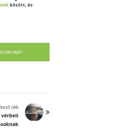
aink
között, és
SCÓM DÍJÁT
kező cikk
 vérbeli
ósoknak