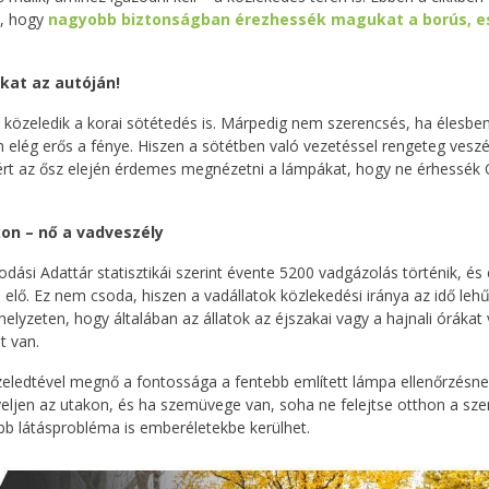
k, hogy
nagyobb biztonságban érezhessék magukat a borús, es
at az autóján!
közeledik a korai sötétedés is. Márpedig nem szerencsés, ha élesben
elég erős a fénye. Hiszen a sötétben való vezetéssel rengeteg veszé
ért az ősz elején érdemes megnézetni a lámpákat, hogy ne érhessék 
on – nő a vadveszély
ási Adattár statisztikái szerint évente 5200 vadgázolás történik, és
 elő. Ez nem csoda, hiszen a vadállatok közlekedési iránya az idő leh
elyzeten, hogy általában az állatok az éjszakai vagy a hajnali órákat 
t van.
eledtével megnő a fontossága a fentebb említett lámpa ellenőrzésnek
yeljen az utakon, és ha szemüvege van, soha ne felejtse otthon a sz
bb látásprobléma is emberéletekbe kerülhet.