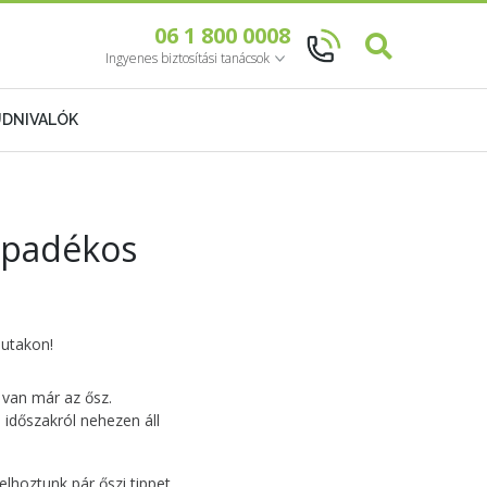
06 1 800 0008
Ingyenes biztosítási tanácsok
DNIVALÓK
sapadékos
 utakon!
t van már az ősz.
 időszakról nehezen áll
elhoztunk pár őszi tippet