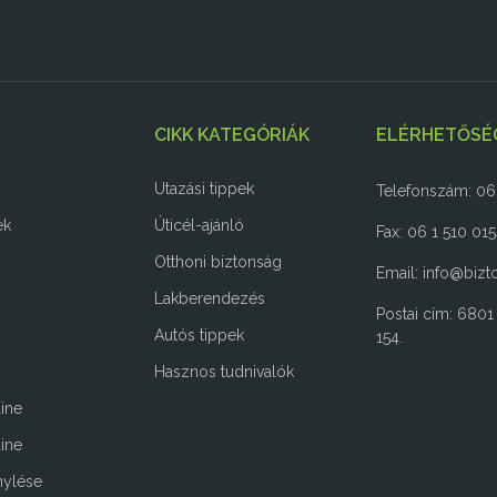
CIKK KATEGÓRIÁK
ELÉRHETŐSÉ
Utazási tippek
Telefonszám: 0
ek
Úticél-ajánló
Fax: 06 1 510 01
Otthoni biztonság
Email:
info@bizto
Lakberendezés
Postai cím: 6801
Autós tippek
154.
Hasznos tudnivalók
ine
line
nylése