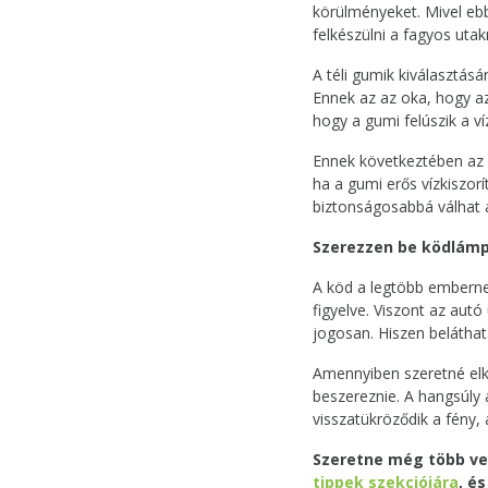
körülményeket. Mivel eb
felkészülni a fagyos utak
A téli gumik kiválasztás
Ennek az az oka, hogy az
hogy a gumi felúszik a ví
Ennek következtében az a
ha a gumi erős vízkiszorí
biztonságosabbá válhat 
Szerezzen be ködlámp
A köd a legtöbb embernek
figyelve. Viszont az autó
jogosan. Hiszen beláthat
Amennyiben szeretné elk
beszereznie. A hangsúly 
visszatükröződik a fény,
Szeretne még több vez
tippek szekciójára
, é