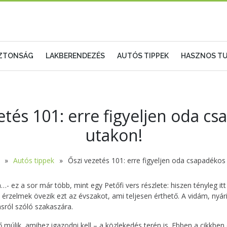
IZTONSÁG
LAKBERENDEZÉS
AUTÓS TIPPEK
HASZNOS TU
etés 101: erre figyeljen oda c
utakon!
Autós tippek
Őszi vezetés 101: erre figyeljen oda csapadékos
ra…- ez a sor már több, mint egy Petőfi vers részlete: hiszen tényleg it
érzelmek övezik ezt az évszakot, ami teljesen érthető. A vidám, nyári
sról szóló szakaszára.
ő múlik, amihez igazodni kell – a közlekedés terén is. Ebben a cikkben 