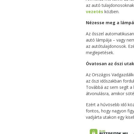
az autó tulajdonosokna
vezetés
közben.
Nézesse meg a lámpák
Az ősszel automatikusan 
autó lámpája – vagy nem 
az autótulajdonosok. Ez
meglepetések.
Óvatosan az őszi utak
Az Országos Vadgazdálkod
az őszi időszakban fordul
Továbbá az sem segít a h
átvonulásra, amikor söté
Ezért a hűvösebb idő köz
fontos, hogy nagyon fig
vadjárta utakon egy kise