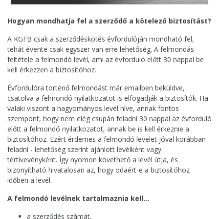
Hogyan mondhatja fel a szerződő a kötelező biztosítást?
A KGFB csak a szerződéskötés évfordulóján mondható fel,
tehát évente csak egyszer van erre lehetőség. A felmondás
feltétele a felmondó levél, ami az évforduló előtt 30 nappal be
kell érkezzen a biztosítóhoz.
Évfordulóra történő felmondást már emailben beküldve,
csatolva a felmondó nyilatkozatot is elfogadják a biztosítók. Ha
valaki viszont a hagyományos levél híve, annak fontos
szempont, hogy nem elég csupán feladni 30 nappal az évforduló
előtt a felmondó nyilatkozatot, annak be is kell érkeznie a
biztosítóhoz. Ezért érdemes a felmondó levelet jóval korábban
feladni - lehetőség szerint ajánlott levélként vagy
tértivevényként. Így nyomon követhető a levél útja, és
bizonyítható hivatalosan az, hogy odaért-e a biztosítóhoz
időben a levél.
A felmondó levélnek tartalmaznia kell…
a szerződés számát,