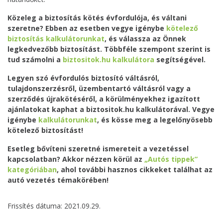
Közeleg a biztosítás kötés évfordulója, és váltani
szeretne? Ebben az esetben vegye igénybe
kötelező
biztosítás kalkulátorunkat
, és válassza az Önnek
legkedvezőbb biztosítást. Többféle szempont szerint is
tud számolni a
biztositok.hu kalkulátora
segítségével.
Legyen szó évfordulós biztosító váltásról,
tulajdonszerzésről, üzembentartó váltásról vagy a
szerződés újrakötéséről, a körülményekhez igazított
ajánlatokat kaphat a biztositok.hu kalkulátorával. Vegye
igénybe
kalkulátorunkat
, és kösse meg a legelőnyösebb
kötelező biztosítást!
Esetleg bővíteni szeretné ismereteit a vezetéssel
kapcsolatban? Akkor nézzen körül az
„Autós tippek”
kategóriában
, ahol további hasznos cikkeket találhat az
autó vezetés témakörében!
Frissítés dátuma: 2021.09.29.