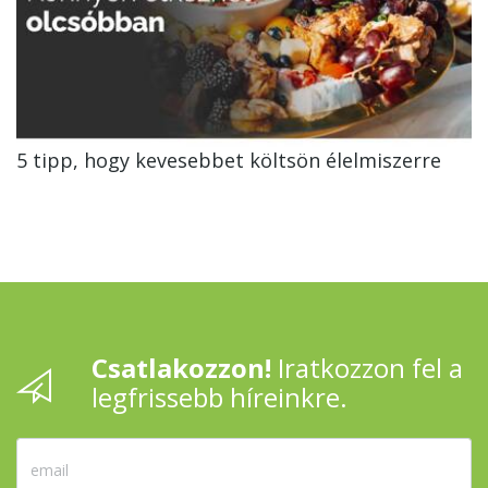
5 tipp, hogy kevesebbet költsön élelmiszerre
Csatlakozzon!
Iratkozzon fel a
legfrissebb híreinkre.