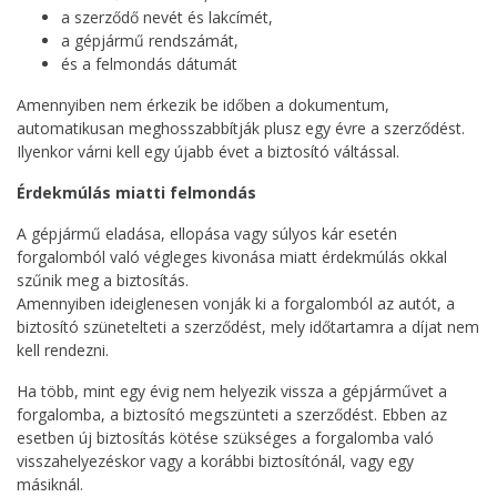
a szerződő nevét és lakcímét,
a gépjármű rendszámát,
és a felmondás dátumát
Amennyiben nem érkezik be időben a dokumentum,
automatikusan meghosszabbítják plusz egy évre a szerződést.
Ilyenkor várni kell egy újabb évet a biztosító váltással.
Érdekmúlás miatti felmondás
A gépjármű eladása, ellopása vagy súlyos kár esetén
forgalomból való végleges kivonása miatt érdekmúlás okkal
szűnik meg a biztosítás.
Amennyiben ideiglenesen vonják ki a forgalomból az autót, a
biztosító szünetelteti a szerződést, mely időtartamra a díjat nem
kell rendezni.
Ha több, mint egy évig nem helyezik vissza a gépjárművet a
forgalomba, a biztosító megszünteti a szerződést. Ebben az
esetben új biztosítás kötése szükséges a forgalomba való
visszahelyezéskor vagy a korábbi biztosítónál, vagy egy
másiknál.