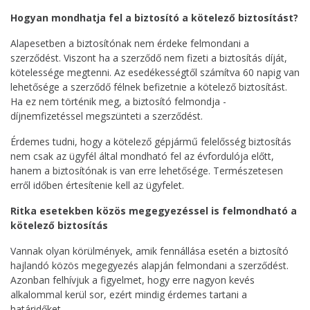
Hogyan mondhatja fel a biztosító a kötelező biztosítást?
Alapesetben a biztosítónak nem érdeke felmondani a
szerződést. Viszont ha a szerződő nem fizeti a biztosítás díját,
kötelessége megtenni. Az esedékességtől számítva 60 napig van
lehetősége a szerződő félnek befizetnie a kötelező biztosítást.
Ha ez nem történik meg, a biztosító felmondja -
díjnemfizetéssel megszünteti a szerződést.
Érdemes tudni, hogy a kötelező gépjármű felelősség biztosítás
nem csak az ügyfél által mondható fel az évfordulója előtt,
hanem a biztosítónak is van erre lehetősége. Természetesen
erről időben értesítenie kell az ügyfelet.
Ritka esetekben közös megegyezéssel is felmondható a
kötelező biztosítás
Vannak olyan körülmények, amik fennállása esetén a biztosító
hajlandó közös megegyezés alapján felmondani a szerződést.
Azonban felhívjuk a figyelmet, hogy erre nagyon kevés
alkalommal kerül sor, ezért mindig érdemes tartani a
határidőket.