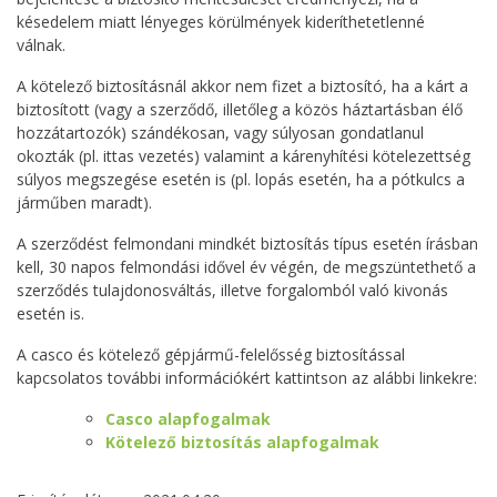
késedelem miatt lényeges körülmények kideríthetetlenné
válnak.
A kötelező biztosításnál akkor nem fizet a biztosító, ha a kárt a
biztosított (vagy a szerződő, illetőleg a közös háztartásban élő
hozzátartozók) szándékosan, vagy súlyosan gondatlanul
okozták (pl. ittas vezetés) valamint a kárenyhítési kötelezettség
súlyos megszegése esetén is (pl. lopás esetén, ha a pótkulcs a
járműben maradt).
A szerződést felmondani mindkét biztosítás típus esetén írásban
kell, 30 napos felmondási idővel év végén, de megszüntethető a
szerződés tulajdonosváltás, illetve forgalomból való kivonás
esetén is.
A casco és kötelező gépjármű-felelősség biztosítással
kapcsolatos további információkért kattintson az alábbi linkekre:
Casco alapfogalmak
Kötelező biztosítás alapfogalmak