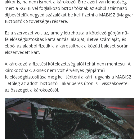
akkor is, ha nem ismert a károkozó. Erre azért van lehetőség,
mert a KGFB-vel foglalkozó biztosítóknak az ebből származó
díjbevételük negyed százalékát be kell fizetni a MABISZ (Magyar
Biztosítók Szövetsége) részére.
Ez a szervezet volt az, amely létrehozta a kötelező gépjármű-
felelősségbiztosítás kártalanítási alapját, illetve számláját, és
ebből az alapból fizetik ki a károsultnak a közúti baleset során
elszenvedett kárt.
A károkozó a fizetési kötelezettség alól tehát nem mentesül. A
károkozónak, akinek nem volt érvényes gépjármű
felelősségbiztosítása meg kell téríteni a kárt, ugyanis a MABISZ,
illetőleg az adott biztosító - akár peres úton is - visszaköveteli
az összeget a károkozótól.