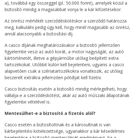
a), továbbá egy összeggel (pl.: 50.000 forint), amelyek közül a
biztosító mindig a magasabbat vonja le a kár kifizetésekor.
Az önrész mértékét szerződéskötéskor a szerződő határozza
meg, kalkulálni pedig úgy kell, hogy minél magasabb az önrész,
annál alacsonyabb a biztosítási díj.
A casco díjának meghatározásakor a biztosító jellemzően
figyelembe veszi az autó korát, a motor nagyságát, az autó
kártörténetét, illetve a gépjárműbe utólag beépített extra
tartozékokat. Utóbbit külön kell bejelenteni, ugyanis a casco
alapvetően csak a szériatartozékokra vonatkozik, az utólag
beszerelt extrákra jellemzően pótdíjat kell fizetni.
Casco biztosítás esetén a biztosító mindig mérlegelheti, hogy
vállalja-e a szerződéskötést, akár az autó műszaki állapotának
figyelembe vételével is.
Mentesülhet-e a biztosító a fizetés alól?
Casco esetén a biztosítottnak és a károsultnak is van
kárbejelentési kötelezettsége, ugyanakkor a kár késedelmes
bejelentése a biztosító mentesülését eredményezi, ha a