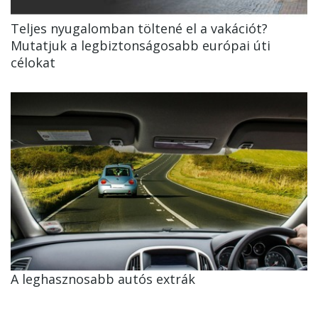
Teljes nyugalomban töltené el a vakációt?
Mutatjuk a legbiztonságosabb európai úti
célokat
A leghasznosabb autós extrák