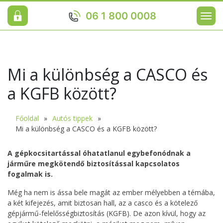
06 1 800 0008
Mi a különbség a CASCO és
a KGFB között?
Főoldal
Autós tippek
Mi a különbség a CASCO és a KGFB között?
A gépkocsitartással óhatatlanul egybefonódnak a
járműre megkötendő biztosítással kapcsolatos
fogalmak is.
Még ha nem is ássa bele magát az ember mélyebben a témába,
a két kifejezés, amit biztosan hall, az a casco és a kötelező
gépjármű-felelősségbiztosítás (KGFB). De azon kívül, hogy az