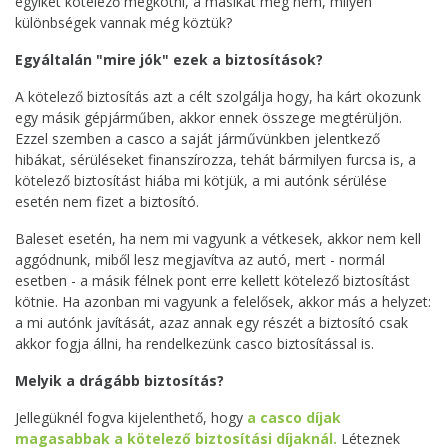
egyiket kötelező megkötni, a másikat meg nem, milyen
különbségek vannak még köztük?
Egyáltalán "mire jók" ezek a biztosítások?
A kötelező biztosítás azt a célt szolgálja hogy, ha kárt okozunk
egy másik gépjárműben, akkor ennek összege megtérüljön.
Ezzel szemben a casco a saját járművünkben jelentkező
hibákat, sérüléseket finanszírozza, tehát bármilyen furcsa is, a
kötelező biztosítást hiába mi kötjük, a mi autónk sérülése
esetén nem fizet a biztosító.
Baleset esetén, ha nem mi vagyunk a vétkesek, akkor nem kell
aggódnunk, miből lesz megjavítva az autó, mert - normál
esetben - a másik félnek pont erre kellett kötelező biztosítást
kötnie. Ha azonban mi vagyunk a felelősek, akkor más a helyzet:
a mi autónk javítását, azaz annak egy részét a biztosító csak
akkor fogja állni, ha rendelkezünk casco biztosítással is.
Melyik a drágább biztosítás?
Jellegüknél fogva kijelenthető, hogy
a casco díjak
magasabbak a kötelező biztosítási díjaknál.
Léteznek