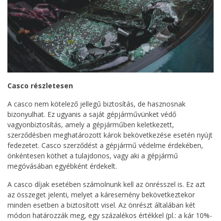
Casco részletesen
A casco nem kötelező jellegű biztosítás, de hasznosnak
bizonyulhat. Ez ugyanis a saját gépjárművünket védő
vagyonbiztosítás, amely a gépjárműben keletkezett,
szerződésben meghatározott károk bekövetkezése esetén nyújt
fedezetet. Casco szerződést a gépjármű védelme érdekében,
önkéntesen köthet a tulajdonos, vagy aki a gépjármű
megóvásában egyébként érdekelt.
A casco díjak esetében számolnunk kell az önrésszel is. Ez azt
az összeget jelenti, melyet a káresemény bekövetkeztekor
minden esetben a biztosított visel. Az önrészt általában két
módon határozzák meg, egy százalékos értékkel (pl.: a kár 10%-