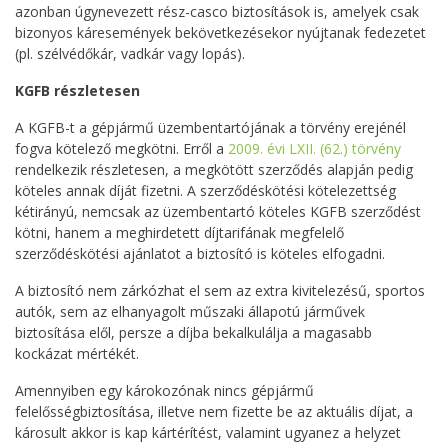
azonban úgynevezett rész-casco biztosítások is, amelyek csak
bizonyos káresemények bekövetkezésekor nyújtanak fedezetet
(pl. szélvédőkár, vadkár vagy lopás).
KGFB részletesen
A KGFB-t a gépjármű üzembentartójának a törvény erejénél
fogva kötelező megkötni. Erről a
2009. évi LXII. (62.) törvény
rendelkezik részletesen, a megkötött szerződés alapján pedig
köteles annak díját fizetni. A szerződéskötési kötelezettség
kétirányú, nemcsak az üzembentartó köteles KGFB szerződést
kötni, hanem a meghirdetett díjtarifának megfelelő
szerződéskötési ajánlatot a biztosító is köteles elfogadni.
A biztosító nem zárkózhat el sem az extra kivitelezésű, sportos
autók, sem az elhanyagolt műszaki állapotú járművek
biztosítása elől, persze a díjba bekalkulálja a magasabb
kockázat mértékét.
Amennyiben egy károkozónak nincs gépjármű
felelősségbiztosítása, illetve nem fizette be az aktuális díjat, a
károsult akkor is kap kártérítést, valamint ugyanez a helyzet