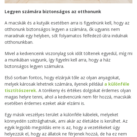
Legyen számára biztonságos az otthonunk
A macskák és a kutyák esetében arra is figyelnünk kell, hogy az
otthonunk biztonságos legyen a számára, ők ugyanis nem
maradnak egy helyben, sőt folyamatos felfedező útra indulnak
otthonunkban.
Mivel a kedvenceink viszonylag sok időt töltenek egyedül, míg mi
a munkában vagyunk, így figyelni kell arra, hogy a ház
biztonságos legyen számukra.
Első sorban fontos, hogy elzárjuk tőle az olyan anyagokat,
melyek károsak lehetnek számára, ilyenek például
a különféle
tisztítószerek.
A törékeny és értékes dolgokat érdemes olyan
magas helyre tenni, ahol a kedvencünk nem fér hozzá, macskák
esetében érdemes ezeket akár elzárni is.
Egy másik veszélyes terület a különféle kábelek, melyeket
könnyedén szétrághatnak, ami akár az életükbe is kerülhet. Az
egyik legjobb megoldás erre is az, hogy a vezetékeket úgy
helyezzük el, hogy az állatok ne férjenek hozzá, de ha ez nem