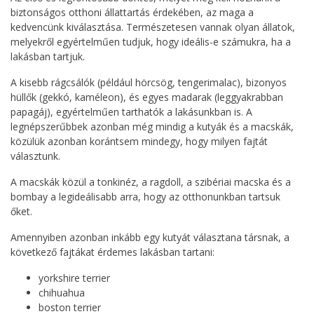
biztonságos otthoni állattartás érdekében, az maga a
kedvencünk kiválasztása. Természetesen vannak olyan állatok,
melyekről egyértelműen tudjuk, hogy ideális-e számukra, ha a
lakásban tartjuk.
A kisebb rágcsálók (például hörcsög, tengerimalac), bizonyos
hüllők (gekkó, kaméleon), és egyes madarak (leggyakrabban
papagáj), egyértelműen tarthatók a lakásunkban is. A
legnépszerűbbek azonban még mindig a kutyák és a macskák,
közülük azonban korántsem mindegy, hogy milyen fajtát
választunk.
A macskák közül a tonkinéz, a ragdoll, a szibériai macska és a
bombay a legideálisabb arra, hogy az otthonunkban tartsuk
őket.
Amennyiben azonban inkább egy kutyát választana társnak, a
következő fajtákat érdemes lakásban tartani:
yorkshire terrier
chihuahua
boston terrier