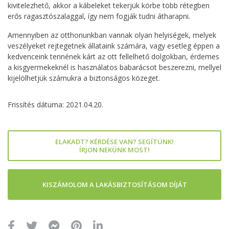
kivitelezhető, akkor a kábeleket tekerjük körbe több rétegben
erős ragasztószalaggal, így nem fogják tudni átharapni.
Amennyiben az otthonunkban vannak olyan helyiségek, melyek
veszélyeket rejtegetnek állataink számára, vagy esetleg éppen a
kedvenceink tennének kárt az ott fellelhető dolgokban, érdemes
a kisgyermekeknél is használatos babarácsot beszerezni, mellyel
kijelölhetjük számukra a biztonságos közeget.
Frissítés dátuma: 2021.04.20.
ELAKADT? KÉRDÉSE VAN? SEGÍTÜNK!
ÍRJON NEKÜNK MOST!
KISZÁMOLOM A LAKÁSBIZTOSÍTÁSOM DÍJÁT