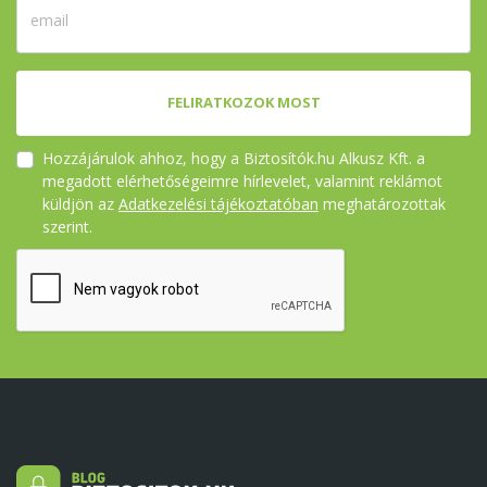
FELIRATKOZOK MOST
Hozzájárulok ahhoz, hogy a Biztosítók.hu Alkusz Kft. a
megadott elérhetőségeimre hírlevelet, valamint reklámot
küldjön az
Adatkezelési tájékoztatóban
meghatározottak
szerint.